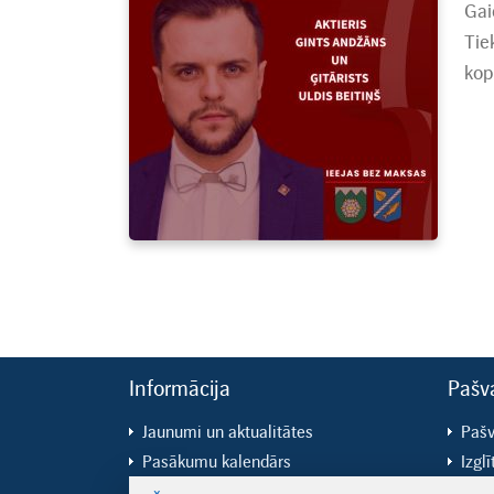
Gai
Tie
kop
Informācija
Pašv
Jaunumi un aktualitātes
Pašv
Pasākumu kalendārs
Izglī
Lapmežciema pagasts
Kult