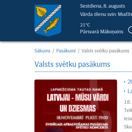
Sestdiena, 8. augusts
Vārda dienu svin: Mudīte
21°C
Pārsvarā Mākoņains
Sākums
/
Pasākumi
/
Valsts svētku pasākums
Valsts svētku pasākums
2
L
18.
Tei
ies
Ska