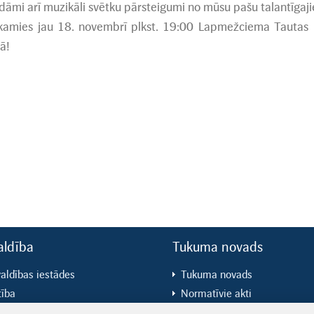
dāmi arī muzikāli svētku pārsteigumi no mūsu pašu talantīgaji
kamies jau 18. novembrī plkst. 19:00 Lapmežciema Tautas na
ā!
aldība
Tukuma novads
aldības iestādes
Tukuma novads
tība
Normatīvie akti
ūra
Attīstība