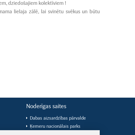
em, dziedošajiem kolektīviem !
ma lielaja zālē, lai svinētu svēkus un būtu
Noderīgas saites
Dabas aizsardzības pārvalde
Ķemeru nacionālais parks
ES fondi