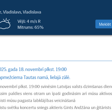
, Vladislavs, Vladislava
Vējš: 4 m/s R
Mitrums: 65%
025. gada 18. novembrī plkst. 19:00
apmežciema Tautas namā, lielajā zālē.
 novembrī plkst. 19:00 svinēsim Latvijas valsts dzimšanas dien
ksim paldies viens otram un īpaši godināsim arī mūsu aktīvos
aisti mūsu pagasta labklājības veicināšanā
istu svētku koncertu sniegs aktieris Gints Andžāna un ģitārists 