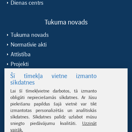
Dienas centrs
Tukuma novads
Tukuma novads
Normatīvie akti
Attīstība
Projekti
Būvvalde
Šī tīmekļa vietne izmanto
sīkdatnes
Lai šī tīmekļvietne darbotos, tā izmanto
Noderīgas saites
obligāti nepieciešamās sīkdatnes. Ar Jūsu
piekrišanu papildus šajā vietnē var tikt
Dabas aizsardzības pārvalde
izmantotas personalizētās un analītiskās
Ķemeru nacionālais parks
sīkdatnes. Sīkdatnes palīdz uzlabot mūsu
sniegto piedāvājumu kvalitāti.
Uzzināt
ES fondi
vairāk.