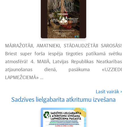
MĀJRAŽOTĀJI, AMATNIEKI, STĀDAUDZĒTĀJI SAROSĀS!
Briest super forša iespēja tirgoties patīkamā svētku
atmosfērā! 4. MAIJĀ, Latvijas Republikas Neatkarības
atjaunošanas dienā, pasākuma «UZZIEDI
LAPMEŽCIEMĀ» …
Lasīt vairāk
Sadzīves lielgabarīta atkritumu izvešana