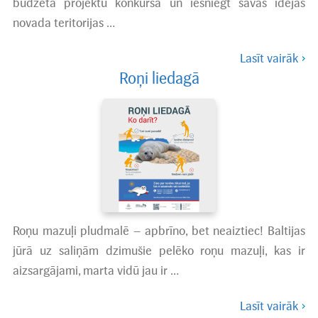
budžeta projektu konkursā un iesniegt savas idejas
novada teritorijas …
Lasīt vairāk
Roņi liedagā
Roņu mazuļi pludmalē – apbrīno, bet neaiztiec! Baltijas
jūrā uz saliņām dzimušie pelēko roņu mazuļi, kas ir
aizsargājami, marta vidū jau ir …
Lasīt vairāk