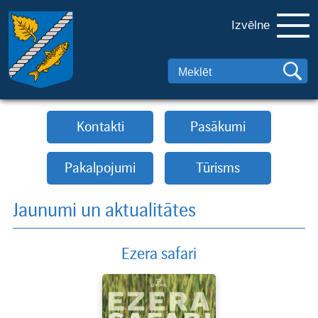
Izvēlne
Kontakti
Pasākumi
Pakalpojumi
Tūrisms
Jaunumi un aktualitātes
Ezera safari