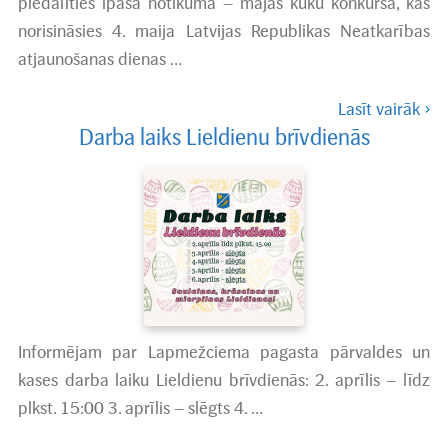
piedalīties īpašā notikumā – mājas kūku konkursā, kas
norisināsies 4. maija Latvijas Republikas Neatkarības
atjaunošanas dienas …
Lasīt vairāk
Darba laiks Lieldienu brīvdienās
Informējam par Lapmežciema pagasta pārvaldes un
kases darba laiku Lieldienu brīvdienās: 2. aprīlis – līdz
plkst. 15:00 3. aprīlis – slēgts 4. …