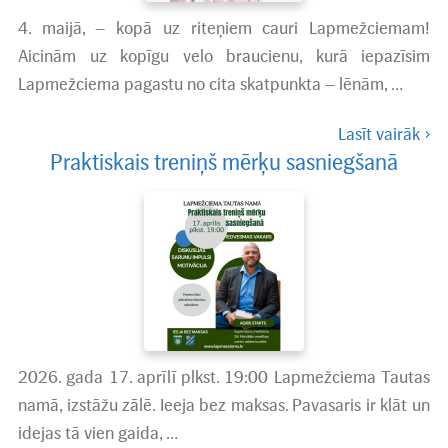
4. maijā, – kopā uz riteņiem cauri Lapmežciemam!
Aicinām uz kopīgu velo braucienu, kurā iepazīsim
Lapmežciema pagastu no cita skatpunkta – lēnām, …
Lasīt vairāk
Praktiskais treniņš mērķu sasniegšanā
2026. gada 17. aprīlī plkst. 19:00 Lapmežciema Tautas
namā, izstāžu zālē. Ieeja bez maksas. Pavasaris ir klāt un
idejas tā vien gaida, …