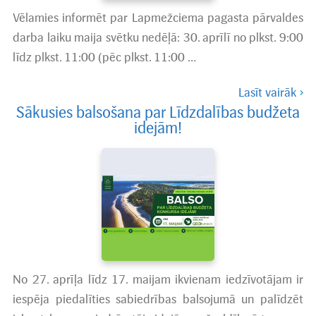
Vēlamies informēt par Lapmežciema pagasta pārvaldes
darba laiku maija svētku nedēļā: 30. aprīlī no plkst. 9:00
līdz plkst. 11:00 (pēc plkst. 11:00 …
Lasīt vairāk
Sākusies balsošana par Līdzdalības budžeta
idejām!
No 27. aprīļa līdz 17. maijam ikvienam iedzīvotājam ir
iespēja piedalīties sabiedrības balsojumā un palīdzēt