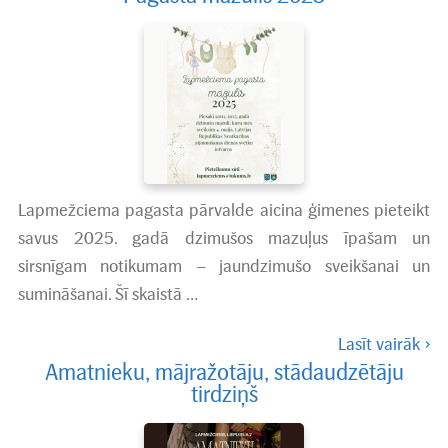
Lapmežciema pagasta pārvalde aicina ģimenes pieteikt
savus 2025. gadā dzimušos mazuļus īpašam un
sirsnīgam notikumam – jaundzimušo sveikšanai un
sumināšanai. Šī skaistā …
Lasīt vairāk
Amatnieku, mājražotāju, stādaudzētāju
tirdziņš