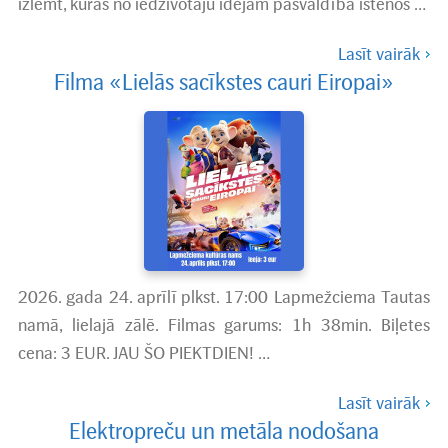
izlemt, kuras no iedzīvotāju idejām pašvaldība īstenos …
Lasīt vairāk
Filma «Lielās sacīkstes cauri Eiropai»
2026. gada 24. aprīlī plkst. 17:00 Lapmežciema Tautas
namā, lielajā zālē. Filmas garums: 1h 38min. Biļetes
cena: 3 EUR. JAU ŠO PIEKTDIEN! …
Lasīt vairāk
Elektropreču un metāla nodošana