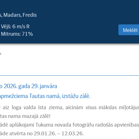
s, Madars, Fredis
Vējš: 6 m/s R
Mitrums: 71%
»
o 2026. gada 29. janvāra
apmežciema Tautas namā, izstāžu zālē.
 aiz loga valda īsta ziema, aicinām visus mākslas mīļotāj
tas nama mazajā zālē!
tādē aplūkojami Tukuma novada fotogrāfu radošās apvienīb
tāde atvērta no 29.01.26. – 12.03.26.