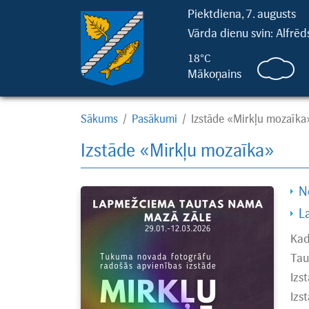
Piektdiena, 7. augusts
Vārda dienu svin: Alfrēd
18°C
Mākoņains
Sākums
/
Pasākumi
/
Izstāde «Mirkļu mozaīka
Izstāde «Mirkļu mozaīka»
N
L
Kad
Tau
Izs
Izs