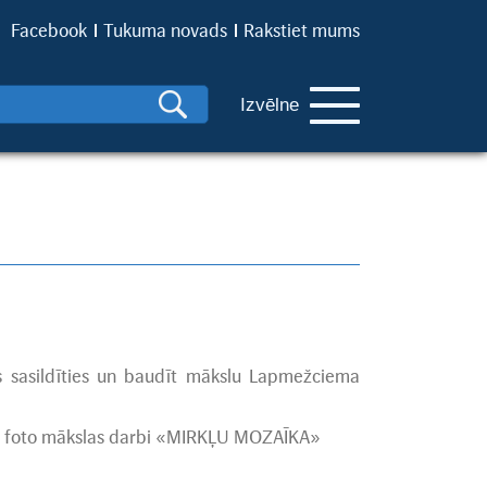
Facebook
Tukuma novads
Rakstiet mums
Izvēlne
us sasildīties un baudīt mākslu Lapmežciema
as foto mākslas darbi «MIRKĻU MOZAĪKA»