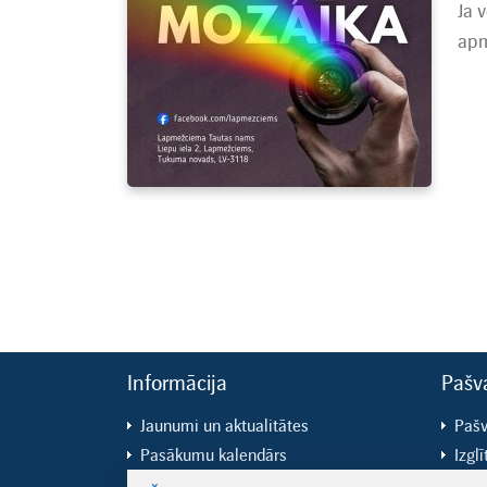
Ja 
apm
Informācija
Pašv
Jaunumi un aktualitātes
Pašv
Pasākumu kalendārs
Izglī
Lapmežciema pagasts
Kult