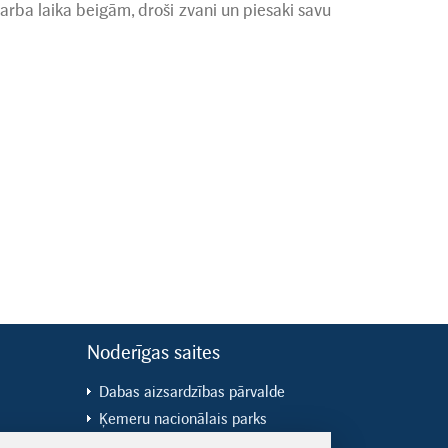
rba laika beigām, droši zvani un piesaki savu
Noderīgas saites
Dabas aizsardzības pārvalde
Ķemeru nacionālais parks
ES fondi