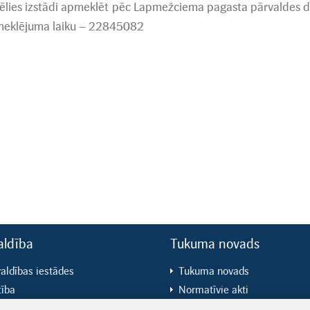
vēlies izstādi apmeklēt pēc Lapmežciema pagasta pārvaldes da
eklējuma laiku – 22845082
aldība
Tukuma novads
aldības iestādes
Tukuma novads
tība
Normatīvie akti
ūra
Attīstība