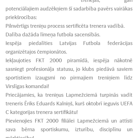
potenciālajiem audzēkņiem šī sadarbība pavērs vairākas
priekšrocības:
Pilnvērtīgs treniņu process sertificēta trenera vadībā.
Dalība dažāda līmeņa futbola sacensībās.
Iespēja piedalīties Latvijas Futbola federācijas
organizētajos čempionātos.
Iekļaujoties FKT 2000 piramīdā, iespēja nākotnē
sasniegt profesionāļa statusu, jo klubs piedāvā saviem
sportistiem izaugsmi no pirmajiem treniņiem līdz
Virslīgas komandai!
Priecājamies, ka treniņus Lapmežciemā turpinās vadīt
treneris Ēriks Eduards Kalniņš, kurš oktobrī ieguvis UEFA
C kategorijas trenera sertifikātu!
Pievienojies FKT 2000 filiālei Lapmežciemā un attīsti
sava bērna sportiskumu, izturību, disciplīnu un
mērķtiecību!