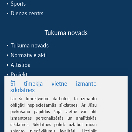
Sports
Dienas centrs
Tukuma novads
Tukuma novads
Normatīvie akti
Attīstība
Projekti
Šī tīmekļa vietne izmanto
Būvvalde
sīkdatnes
Lai šī tīmekļvietne darbotos, tā izmanto
Noderīgas saites
obligāti nepieciešamās sīkdatnes. Ar Jūsu
piekrišanu papildus šajā vietnē var tikt
Dabas aizsardzības pārvalde
izmantotas personalizētās un analītiskās
sīkdatnes. Sīkdatnes palīdz uzlabot mūsu
Ķemeru nacionālais parks
sniegto piedāvājumu kvalitāti.
Uzzināt