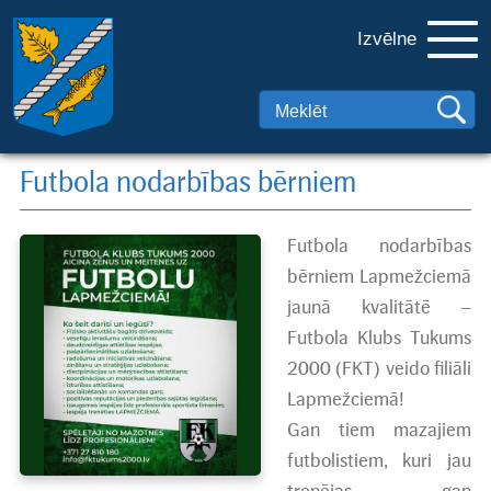
Izvēlne
Futbola nodarbības bērniem
Futbola nodarbības
bērniem Lapmežciemā
jaunā kvalitātē –
Futbola Klubs Tukums
2000 (FKT) veido filiāli
Lapmežciemā!
Gan tiem mazajiem
futbolistiem, kuri jau
trenējas, gan